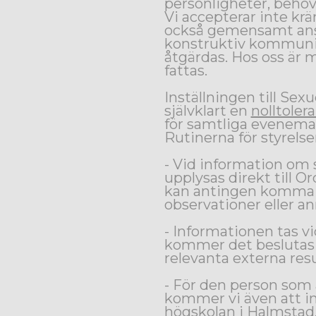
personligheter, behov
Vi accepterar inte k
också gemensamt ansva
konstruktiv kommunik
åtgärdas. Hos oss är m
fattas.
Inställningen till Sex
självklart en
nolltoler
för samtliga evenema
Rutinerna för styrelse
- Vid information om s
upplysas direkt till 
kan antingen komma d
observationer eller a
- Informationen tas vi
kommer det beslutas 
relevanta externa res
- För den person som a
kommer vi även att i
högskolan i Halmstad